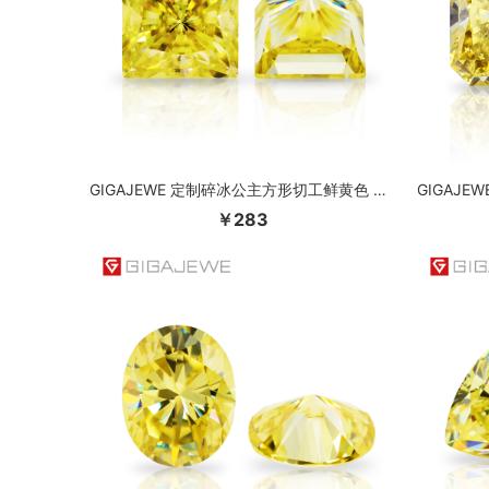
GIGAJEWE 定制碎冰公主方形切工鲜黄色 VVS1 莫桑石裸钻测试通过宝石首饰制作
￥283