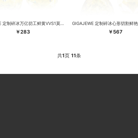
GIGAJEWE 定制碎冰万亿切工鲜黄VVS1莫桑石裸钻测试通过宝石首饰制作
￥283
￥567
共
1
页
11
条