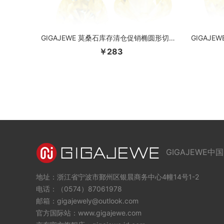
GIGAJEWE 莫桑石库存清仓促销椭圆形切割鲜艳黄色 VVS1 自然生长散装宝石用于珠宝制作
￥283
GIGAJEWE中国
地址：浙江省宁波市鄞州区银晨商务中心4幢14号1-2
电话：（0574）87061978
邮箱：gigajewely@outlook.com
官方国际站：www.gigajewe.com