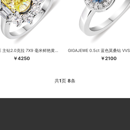
GIGAJEWE 主钻2.0克拉 7X9 毫米鲜艳黄色压碎椭圆形切割莫桑钻 VVS1 18K 白金戒指首饰女孩礼物
￥4250
￥2100
共
1
页
8
条