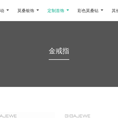
动
莫桑银饰
定制首饰
彩色莫桑钻
其
金戒指