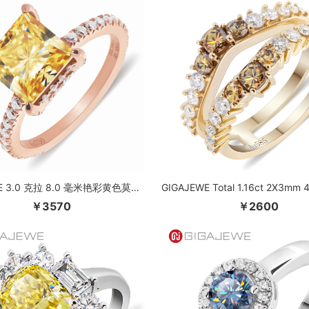
GIGAJEWE 3.0 克拉 8.0 毫米艳彩黄色莫桑钻 VVS1 公主方形切割 18K 金戒指首饰周年纪念女友礼物
￥3570
￥2600