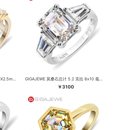
GIGAJEWE Total 1.16ct 2X3mm 4X2.5mm Moissanite VVS1 Yellowish Brown Cushion Cut 18K 黄金戒指首饰女朋友礼物
GIGAJEWE 莫桑石总计 5.2 克拉 8x10 毫米祖母绿切割 D 色 VVS1 18K 白金戒指首饰女士女孩礼物时尚爱情信物
￥3100