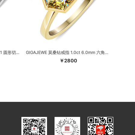
GIGAJEWE 0.5ct 蓝色莫桑钻 VVS1 圆形切割 18K 白金戒指首饰周年纪念女士女朋友礼物
GIGAJEWE 莫桑钻戒指 1.0ct 6.0mm 六角形切割 鲜艳黄色 蓝色 绿色 粉色 18K 黄金戒指 首饰 女朋友礼物
￥2800