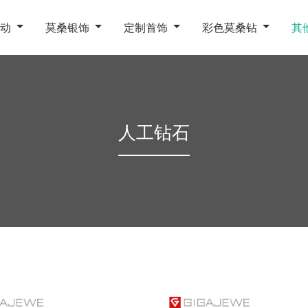
动
莫桑银饰
定制首饰
彩色莫桑钻
其
人工钻石