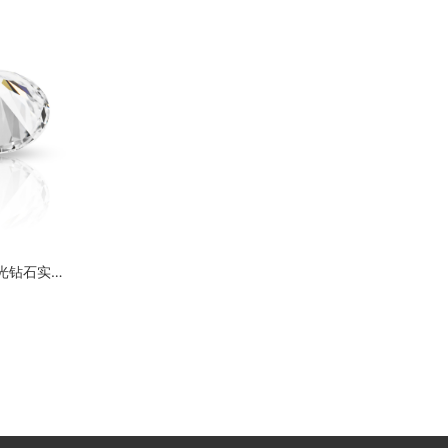
人造钻石1.06ct F vs1 圆形切割抛光钻石实验室培育，带有 IGI 证书圆形垫形明亮式切割 cvd 钻石