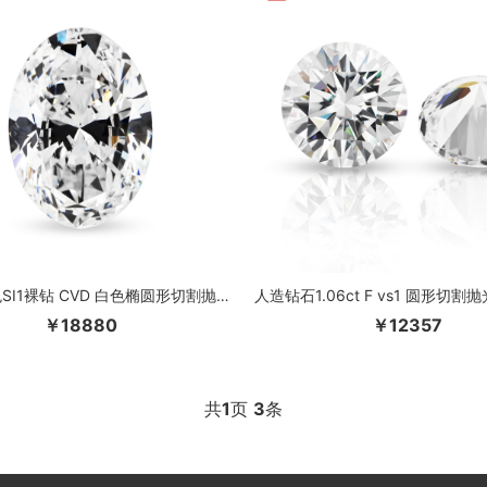
1.73ct H色SI1裸钻 CVD 白色椭圆形切割抛光钻石实验室培育，带有 IGI 证书圆形垫形明亮式切割 cvd 钻石
￥18880
￥12357
共
1
页
3
条