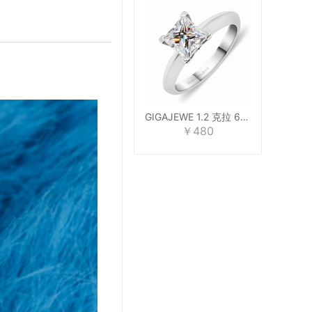
GIGAJEWE 1.2 克拉 6.0 毫米 D 公主 18K 镀白金 925 银莫桑石戒指女朋友女人礼物爱情信物女人女孩
￥480