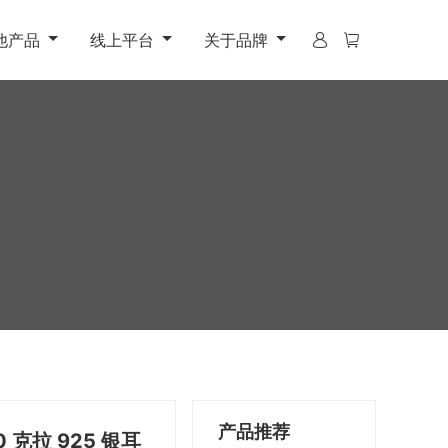
他产品
线上平台
关于品牌
产品推荐
0 克拉 925 银耳